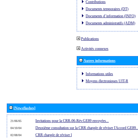
Contributions
Documents temporaires (DT)
Documents d´information (INFO)
Documents administratifs (ADM)
Publications
Activités connexes
Autres informations
Informations utiles
Moyens électroniques UIT-R
[Newsflashes]
Invitations pour la CRR-06-Rév.GE89 envoyées...
21/06/05
Deuxième consultation sur la CRR chargée de réviser l'Accord GE89..
04/10/04
CRR chargée de réviser l
02/08/04