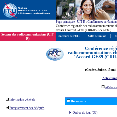
Page principale
:
UIT-R
:
Conférences et réunion
Conférence régionale des radiocommunications c
réviser l´Accord GE89 (CRR-06-Rev.GE89)
Secteur des radiocommunications (UIT-
Secteurs de l'UIT
Salle de presse
E
R)
Conférence régi
radiocommunications cha
´Accord GE89 (CRR
(Genève, Suisse, 15 mai
Actes final
Afficher to
Information générale
Documents
Enregistrement des délégués
Ordres du jour (OJ)