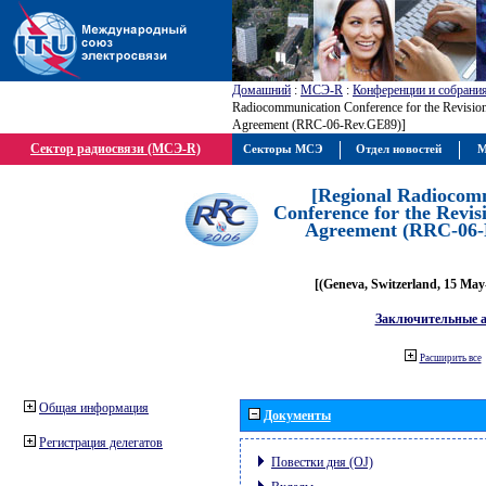
Домашний
:
МСЭ-R
:
Конференции и собрани
Radiocommunication Conference for the Revisio
Agreement (RRC-06-Rev.GE89)]
Сектор радиосвязи (МСЭ-R)
Секторы МСЭ
Отдел новостей
М
[Regional Radiocom
Conference for the Revis
Agreement (RRC-06-
[(Geneva, Switzerland, 15 May
Заключительные 
Расширить все
Общая информация
Документы
Регистрация делегатов
Повестки дня (OJ)