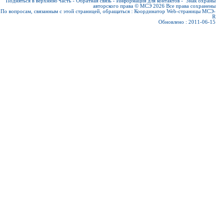
Подняться в верхнюю часть
-
Обратная связь
-
Информация для контактов
-
Знак охраны
авторского права © МСЭ 2026
Все права сохранены
По вопросам, связанным с этой страницей, обращаться :
Координатор Web-страницы МСЭ-
R
Обновлено : 2011-06-15