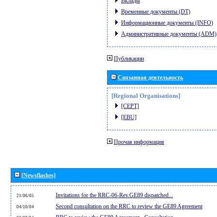
Вклады
Временные документы (DT)
Информационные документы (INFO)
Административные документы (ADM)
Публикации
Связанная деятельность
[Regional Organisations]
[CEPT]
[EBU]
Прочая информация
[Newsflashes]
Invitations for the RRC-06-Rev.GE89 dispatched...
21/06/05
Second consultation on the RRC to review the GE89 Agreement
04/10/04