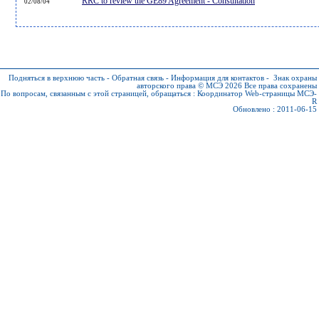
RRC to review the GE89 Agreement - Consultation
02/08/04
Подняться в верхнюю часть
-
Обратная связь
-
Информация для контактов
-
Знак охраны
авторского права © МСЭ 2026
Все права сохранены
По вопросам, связанным с этой страницей, обращаться :
Координатор Web-страницы МСЭ-
R
Обновлено : 2011-06-15