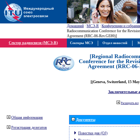
Домашний
:
МСЭ-R
:
Конференции и собрани
Radiocommunication Conference for the Revisio
Agreement (RRC-06-Rev.GE89)]
Сектор радиосвязи (МСЭ-R)
Секторы МСЭ
Отдел новостей
М
[Regional Radiocom
Conference for the Revis
Agreement (RRC-06-
[(Geneva, Switzerland, 15 May
Заключительные 
Расширить все
Общая информация
Документы
Регистрация делегатов
Повестки дня (OJ)