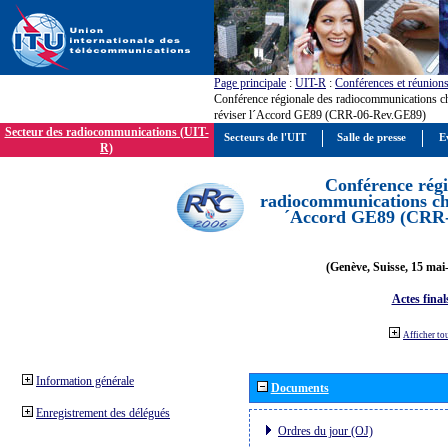
Page principale
:
UIT-R
:
Conférences et réunion
Conférence régionale des radiocommunications c
réviser l´Accord GE89 (CRR-06-Rev.GE89)
Secteur des radiocommunications (UIT-
Secteurs de l'UIT
Salle de presse
E
R)
Conférence régi
radiocommunications cha
´Accord GE89 (CRR
(Genève, Suisse, 15 mai
Actes final
Afficher to
Information générale
Documents
Enregistrement des délégués
Ordres du jour (OJ)