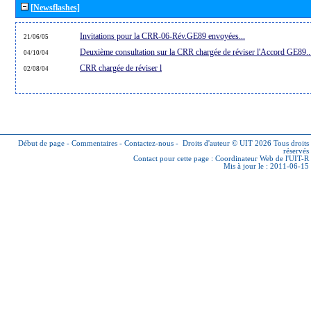
[Newsflashes]
Invitations pour la CRR-06-Rév.GE89 envoyées...
21/06/05
Deuxième consultation sur la CRR chargée de réviser l'Accord GE89..
04/10/04
CRR chargée de réviser l
02/08/04
Début de page
-
Commentaires
-
Contactez-nous
-
Droits d'auteur © UIT 2026
Tous droits
réservés
Contact pour cette page :
Coordinateur Web de l'UIT-R
Mis à jour le : 2011-06-15