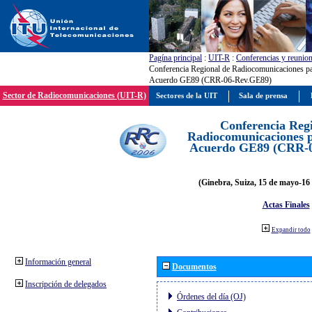
Pagína principal
:
UIT-R
:
Conferencias y reunio
Conferencia Regional de Radiocomunicaciones par
Acuerdo GE89 (CRR-06-Rev.GE89)
Sector de Radiocomunicaciones (UIT-R)
Sectores de la UIT
Sala de prensa
Conferencia Reg
Radiocomunicaciones pa
Acuerdo GE89 (CRR-
(Ginebra, Suiza, 15 de mayo-16 
Actas Finales
Expandir todo
Información general
Documentos
Inscripción de delegados
Órdenes del día (OJ)