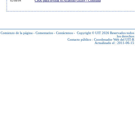
CRR para revisar el Acuerdo GE89 - Consulta
02/08/04
Comienzo de la página
-
Comentarios
-
Contáctenos
-
Copyright © UIT 2026
Reservados todos
los derechos
Contacto público :
Coordenador Web del UIT-R
Actualizado el : 2011-06-15