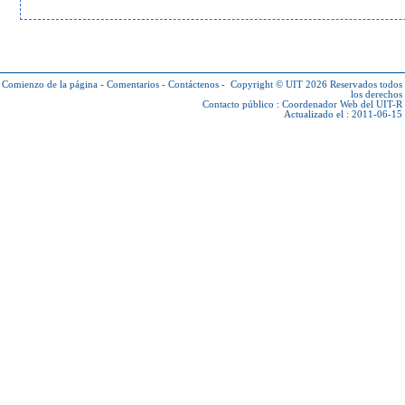
Comienzo de la página
-
Comentarios
-
Contáctenos
-
Copyright © UIT 2026
Reservados todos
los derechos
Contacto público :
Coordenador Web del UIT-R
Actualizado el : 2011-06-15