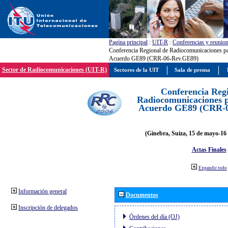
Pagína principal
:
UIT-R
:
Conferencias y reunio
Conferencia Regional de Radiocomunicaciones par
Acuerdo GE89 (CRR-06-Rev.GE89)
Sector de Radiocomunicaciones (UIT-R)
Sectores de la UIT
Sala de prensa
Conferencia Reg
Radiocomunicaciones pa
Acuerdo GE89 (CRR-
(Ginebra, Suiza, 15 de mayo-16 
Actas Finales
Expandir todo
Información general
Documentos
Inscripción de delegados
Órdenes del día (OJ)