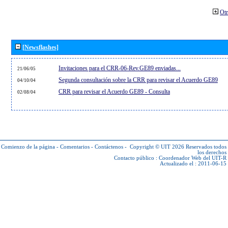
Otr
[Newsflashes]
Invitaciones para el CRR-06-Rev.GE89 enviadas...
21/06/05
Segunda consultación sobre la CRR para revisar el Acuerdo GE89
04/10/04
CRR para revisar el Acuerdo GE89 - Consulta
02/08/04
Comienzo de la página
-
Comentarios
-
Contáctenos
-
Copyright © UIT 2026
Reservados todos
los derechos
Contacto público :
Coordenador Web del UIT-R
Actualizado el : 2011-06-15