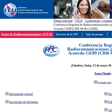
Pagína principal
:
UIT-R
:
Conferencias y reunio
Conferencia Regional de Radiocomunicaciones par
Acuerdo GE89 (CRR-06-Rev.GE89)
Sector de Radiocomunicaciones (UIT-R)
Sectores de la UIT
Sala de prensa
Conferencia Reg
Radiocomunicaciones pa
Acuerdo GE89 (CRR-
(Ginebra, Suiza, 15 de mayo-16 
Actas Finales
Expandir todo
Información general
Do
Inscripción de delegados
Pub
Act