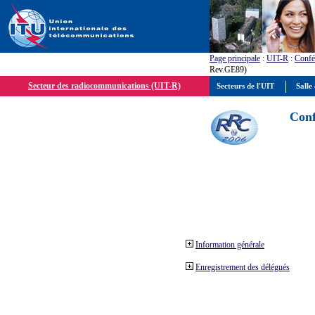
Page principale
:
UIT-R
:
Confé
Rev.GE89)
Secteur des radiocommunications (UIT-R)
Secteurs de l'UIT
Salle 
Conf
Information générale
Enregistrement des délégués