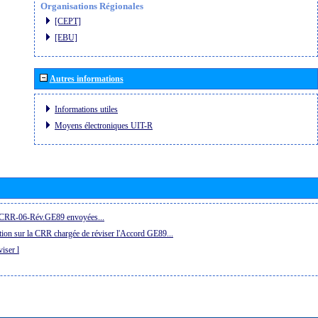
Organisations Régionales
[CEPT]
[EBU]
Autres informations
Informations utiles
Moyens électroniques UIT-R
la CRR-06-Rév.GE89 envoyées...
ion sur la CRR chargée de réviser l'Accord GE89...
iser l