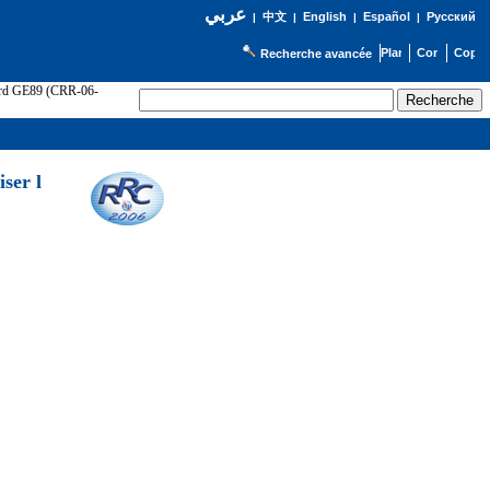
عربي
English
Español
Русский
|
中文
|
|
|
Recherche avancée
cord GE89 (CRR-06-
ser l