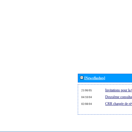
[Newsflashes]
Invitations pour 
21/06/05
Deuxième consultat
04/10/04
CRR chargée de rév
02/08/04