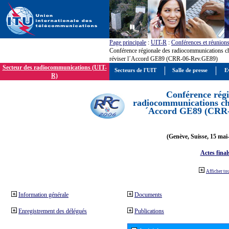
Page principale
:
UIT-R
:
Conférences et réunion
Conférence régionale des radiocommunications c
réviser l´Accord GE89 (CRR-06-Rev.GE89)
Secteur des radiocommunications (UIT-
Secteurs de l'UIT
Salle de presse
E
R)
Conférence régi
radiocommunications cha
´Accord GE89 (CRR
(Genève, Suisse, 15 mai
Actes final
Afficher to
Information générale
Documents
Enregistrement des délégués
Publications