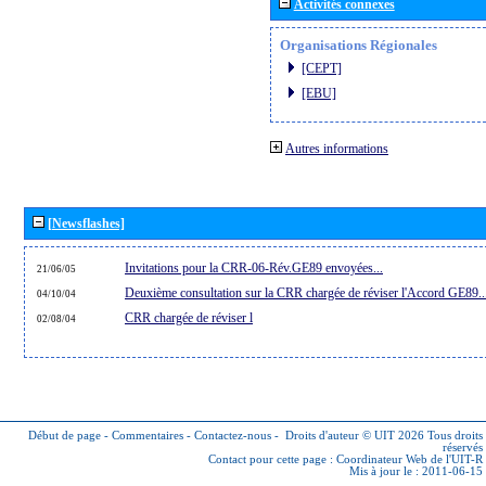
Activités connexes
Organisations Régionales
[CEPT]
[EBU]
Autres informations
[Newsflashes]
Invitations pour la CRR-06-Rév.GE89 envoyées...
21/06/05
Deuxième consultation sur la CRR chargée de réviser l'Accord GE89..
04/10/04
CRR chargée de réviser l
02/08/04
Début de page
-
Commentaires
-
Contactez-nous
-
Droits d'auteur © UIT 2026
Tous droits
réservés
Contact pour cette page :
Coordinateur Web de l'UIT-R
Mis à jour le : 2011-06-15