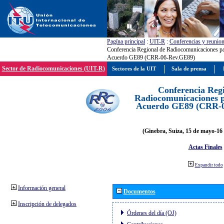
Pagína principal
:
UIT-R
:
Conferencias y reunio
Conferencia Regional de Radiocomunicaciones par
Acuerdo GE89 (CRR-06-Rev.GE89)
Sector de Radiocomunicaciones (UIT-R)
Sectores de la UIT
Sala de prensa
Conferencia Reg
Radiocomunicaciones pa
Acuerdo GE89 (CRR-
(Ginebra, Suiza, 15 de mayo-16 
Actas Finales
Expandir todo
Información general
Documentos
Inscripción de delegados
Órdenes del día (OJ)