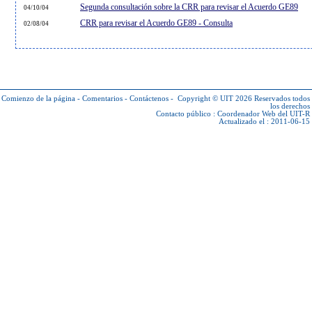
Segunda consultación sobre la CRR para revisar el Acuerdo GE89
04/10/04
CRR para revisar el Acuerdo GE89 - Consulta
02/08/04
Comienzo de la página
-
Comentarios
-
Contáctenos
-
Copyright © UIT 2026
Reservados todos
los derechos
Contacto público :
Coordenador Web del UIT-R
Actualizado el : 2011-06-15