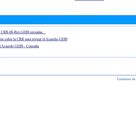
el CRR-06-Rev.GE89 enviadas...
ón sobre la CRR para revisar el Acuerdo GE89
el Acuerdo GE89 - Consulta
Comienzo de 