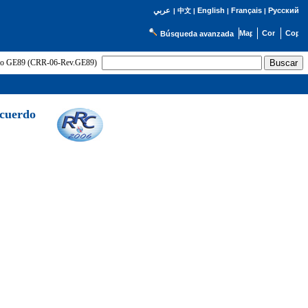
English
Français
Русский
عربي
|
中文
|
|
|
Búsqueda avanzada
uerdo GE89 (CRR-06-Rev.GE89)
Acuerdo