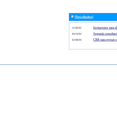
[Newsflashes]
Invitaciones para 
21/06/05
Segunda consultaci
04/10/04
CRR para revisar 
02/08/04