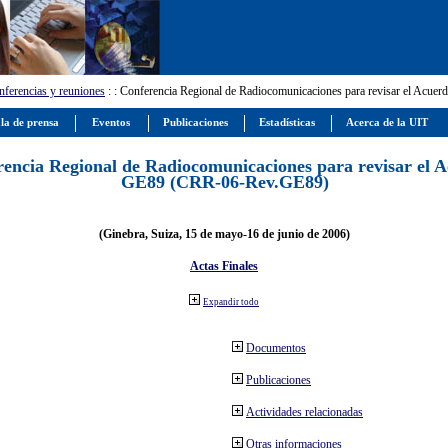
ferencias y reuniones
:
: Conferencia Regional de Radiocomunicaciones para revisar el Ac
la de prensa
Eventos
Publicaciones
Estadísticas
Acerca de la UIT
encia Regional de Radiocomunicaciones para revisar el 
GE89 (CRR-06-Rev.GE89)
(Ginebra, Suiza, 15 de mayo-16 de junio de 2006)
Actas Finales
Expandir todo
Documentos
Publicaciones
Actividades relacionadas
Otras informaciones