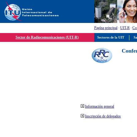
Pagína principal
:
UIT-R
:
Con
Sector de Radiocomunicaciones (UIT-R)
Sectores de la UIT
Sa
Confer
Información general
Inscripción de delegados