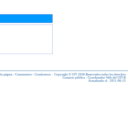
la página
-
Comentarios
-
Contáctenos
-
Copyright © UIT 2026
Reservados todos los derechos
Contacto público :
Coordenador Web del UIT-R
Actualizado el : 2011-06-15