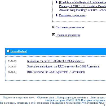
[Final Acts of the Regional Administrativ
Planning of VHF/UHF Television Broadcas
Area and Neighbouring Countries, Gene
Регламент радиосвязи
Связанная деятельность
Прочая информация
[Newsflashes]
Invitations for the RRC-06-Rev.GE89 dispatched...
21/06/05
Second consultation on the RRC to review the GE89 Agreement
04/10/04
RRC to review the GE89 Agreement - Consultation
02/08/04
Подняться в верхнюю часть
-
Обратная связь
-
Информация для контактов
-
Знак охраны
авторского права © МСЭ 2026
Все права сохранены
По вопросам, связанным с этой страницей, обращаться :
Координатор Web-страницы МСЭ-
R