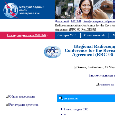
Домашний
:
МСЭ-R
:
Конференции и собрани
Radiocommunication Conference for the Revisio
Agreement (RRC-06-Rev.GE89)]
Сектор радиосвязи (МСЭ-R)
Секторы МСЭ
Отдел новостей
М
[Regional Radiocom
Conference for the Revis
Agreement (RRC-06-
[(Geneva, Switzerland, 15 May
Заключительные 
Расширить все
Общая информация
Документы
Регистрация делегатов
Повестки дня (OJ)