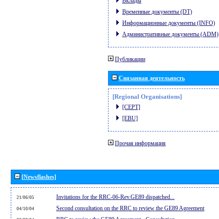
Вклады
Временные документы (DT)
Информационные документы (INFO)
Административные документы (ADM)
Публикации
Связанная деятельность
[Regional Organisations]
[CEPT]
[EBU]
Прочая информация
[Newsflashes]
Invitations for the RRC-06-Rev.GE89 dispatched...
21/06/05
Second consultation on the RRC to review the GE89 Agreement
04/10/04