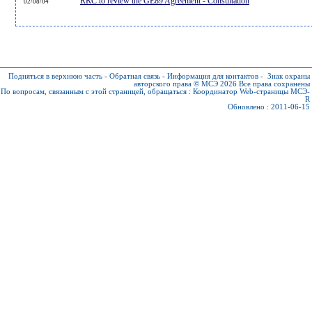
RRC to review the GE89 Agreement - Consultation
02/08/04
Подняться в верхнюю часть
-
Обратная связь
-
Информация для контактов
-
Знак охраны
авторского права © МСЭ 2026
Все права сохранены
По вопросам, связанным с этой страницей, обращаться :
Координатор Web-страницы МСЭ-
R
Обновлено : 2011-06-15