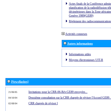
Actes finals de la Conférence admini
planification de la radiodiffusion té
décimétriques dans la Zone africaine
Genève 1989(GE89)
Réglement des radiocommunication
Activités connexes
Autres informations
Informations utiles
Moyens électroniques UIT-R
[Newsflashes]
Invitations pour la CRR-06-Rév.GE89 envoyées...
21/06/05
Deuxième consultation sur la CRR chargée de réviser l'Accord GE89..
04/10/04
CRR chargée de réviser l
02/08/04