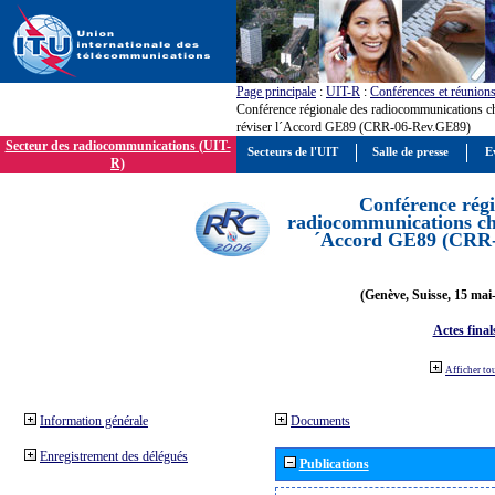
Page principale
:
UIT-R
:
Conférences et réunion
Conférence régionale des radiocommunications c
réviser l´Accord GE89 (CRR-06-Rev.GE89)
Secteur des radiocommunications (UIT-
Secteurs de l'UIT
Salle de presse
E
R)
Conférence régi
radiocommunications cha
´Accord GE89 (CRR
(Genève, Suisse, 15 mai
Actes final
Afficher to
Information générale
Documents
Enregistrement des délégués
Publications