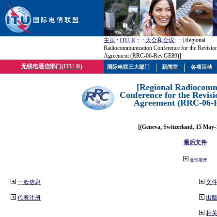
主页
:
ITU-R
； :
大会和会议
; :
: [Regional
Radiocommunication Conference for the Revisio
Agreement (RRC-06-Rev.GE89)]
无线电通信部门(ITU-R)
国际电联三大部门
新闻室
各项活动
[Regional Radiocomm
Conference for the Revisi
Agreement (RRC-06-
[(Geneva, Switzerland, 15 May-
最后文件
全部展开
一般信息
文
代表注册
出
相