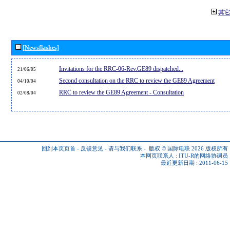
其
[Newsflashes]
Invitations for the RRC-06-Rev.GE89 dispatched...
21/06/05
Second consultation on the RRC to review the GE89 Agreement
04/10/04
RRC to review the GE89 Agreement - Consultation
02/08/04
回到本页页首
-
反馈意见
-
请与我们联系
-
版权 © 国际电联 2026
版权所有
本网页联系人 :
ITU-R的网络协调员
最近更新日期 : 2011-06-15