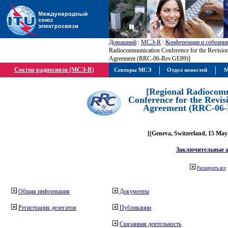
Домашний
:
МСЭ-R
:
Конференции и собрани
Radiocommunication Conference for the Revisio
Agreement (RRC-06-Rev.GE89)]
Сектор радиосвязи (МСЭ-R)
Секторы МСЭ
Отдел новостей
М
[Regional Radiocom
Conference for the Revis
Agreement (RRC-06-
[(Geneva, Switzerland, 15 May
Заключительные 
Расширить все
Общая информация
Документы
Регистрация делегатов
Публикации
Связанная деятельность