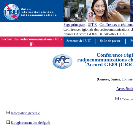
Page principale
:
UIT-R
:
Conférences et réunion
Conférence régionale des radiocommunications c
réviser l´Accord GE89 (CRR-06-Rev.GE89)
Secteur des radiocommunications (UIT-
Secteurs de l'UIT
Salle de presse
E
R)
Conférence régi
radiocommunications cha
´Accord GE89 (CRR
(Genève, Suisse, 15 mai
Actes final
Afficher to
Information générale
Enregistrement des délégués