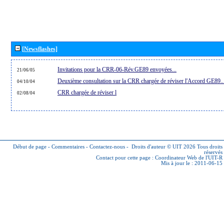
[Newsflashes]
Invitations pour la CRR-06-Rév.GE89 envoyées...
21/06/05
Deuxième consultation sur la CRR chargée de réviser l'Accord GE89..
04/10/04
CRR chargée de réviser l
02/08/04
Début de page
-
Commentaires
-
Contactez-nous
-
Droits d'auteur © UIT 2026
Tous droits
réservés
Contact pour cette page :
Coordinateur Web de l'UIT-R
Mis à jour le : 2011-06-15