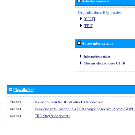
Activités connexes
Organisations Régionales
[CEPT]
[EBU]
Autres informations
Informations utiles
Moyens électroniques UIT-R
[Newsflashes]
Invitations pour la CRR-06-Rév.GE89 envoyées...
21/06/05
Deuxième consultation sur la CRR chargée de réviser l'Accord GE89..
04/10/04
CRR chargée de réviser l
02/08/04