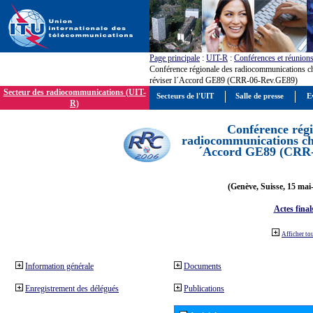
Page principale
:
UIT-R
:
Conférences et réunion
Conférence régionale des radiocommunications c
réviser l´Accord GE89 (CRR-06-Rev.GE89)
Secteur des radiocommunications (UIT-
Secteurs de l'UIT
Salle de presse
E
R)
Conférence régi
radiocommunications cha
´Accord GE89 (CRR
(Genève, Suisse, 15 mai
Actes final
Afficher to
Information générale
Documents
Enregistrement des délégués
Publications