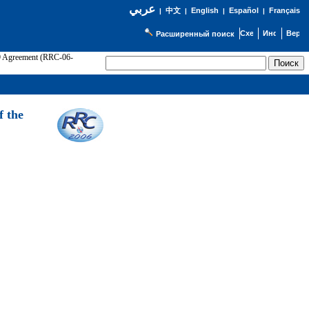
عربي
English
Español
Français
|
中文
|
|
|
Расширенный поиск
89 Agreement (RRC-06-
Э
f the