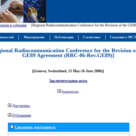
енции и собрания
:
: [Regional Radiocommunication Conference for the Revision of the GE
новостей
Мероприятия
Публикации
Статистика
Сведения о МС
gional Radiocommunication Conference for the Revision o
GE89 Agreement (RRC-06-Rev.GE89)]
[(Geneva, Switzerland, 15 May-16 June 2006)]
Заключительные акты
Расширить все
Документы
Публикации
Связанная деятельность