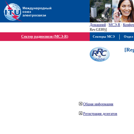
Домашний
:
МСЭ-R
:
Конфер
Rev.GE89)]
Сектор радиосвязи (МСЭ-R)
Секторы МСЭ
Отдел 
[Re
Общая информация
Регистрация делегатов