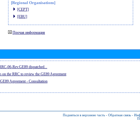
[Regional Organisations]
[CEPT]
[EBU]
Прочая информация
e RRC-06-Rev.GE89 dispatched...
on on the RRC to review the GE89 Agreement
 GE89 Agreement - Consultation
Подняться в верхнюю часть
-
Обратная связь
-
Инф
П