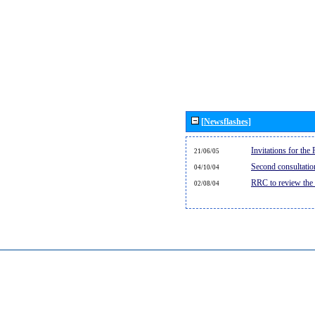
[Newsflashes]
Invitations for th
21/06/05
Second consultati
04/10/04
RRC to review the
02/08/04