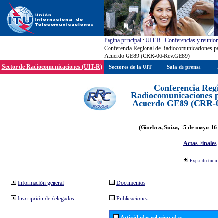
Pagína principal
:
UIT-R
:
Conferencias y reunio
Conferencia Regional de Radiocomunicaciones par
Acuerdo GE89 (CRR-06-Rev.GE89)
Sector de Radiocomunicaciones (UIT-R)
Sectores de la UIT
Sala de prensa
Conferencia Reg
Radiocomunicaciones pa
Acuerdo GE89 (CRR-
(Ginebra, Suiza, 15 de mayo-16 
Actas Finales
Expandir todo
Información general
Documentos
Inscripción de delegados
Publicaciones
Actividades relacionadas