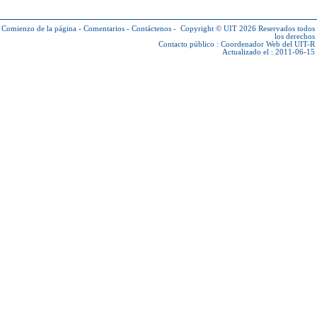
Comienzo de la página
-
Comentarios
-
Contáctenos
-
Copyright © UIT 2026
Reservados todos
los derechos
Contacto público :
Coordenador Web del UIT-R
Actualizado el : 2011-06-15