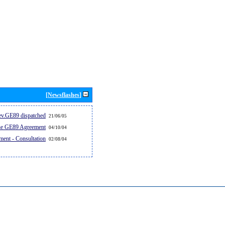
[Newsflashes]
v.GE89 dispatched...
21/06/05
the GE89 Agreement
04/10/04
ent - Consultation
02/08/04