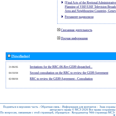
[Final Acts of the Regional Administrativ
Planning of VHF/UHF Television Broadcas
Area and Neighbouring Countries, Gene
Регламент радиосвязи
Связанная деятельность
Прочая информация
[Newsflashes]
Invitations for the RRC-06-Rev.GE89 dispatched...
21/06/05
Second consultation on the RRC to review the GE89 Agreement
04/10/04
RRC to review the GE89 Agreement - Consultation
02/08/04
Подняться в верхнюю часть
-
Обратная связь
-
Информация для контактов
-
Знак охраны
авторского права © МСЭ 2026
Все права сохранены
По вопросам, связанным с этой страницей, обращаться :
Координатор Web-страницы МСЭ-
R