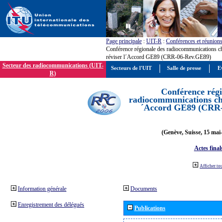
Page principale
:
UIT-R
:
Conférences et réunion
Conférence régionale des radiocommunications c
réviser l´Accord GE89 (CRR-06-Rev.GE89)
Secteur des radiocommunications (UIT-
Secteurs de l'UIT
Salle de presse
E
R)
Conférence régi
radiocommunications cha
´Accord GE89 (CRR
(Genève, Suisse, 15 mai
Actes final
Afficher to
Information générale
Documents
Enregistrement des délégués
Publications