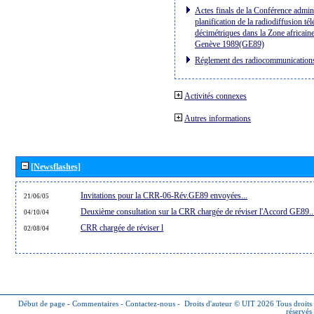
Actes finals de la Conférence admini
planification de la radiodiffusion té
décimétriques dans la Zone africaine
Genève 1989(GE89)
Réglement des radiocommunication
Activités connexes
Autres informations
[Newsflashes]
Invitations pour la CRR-06-Rév.GE89 envoyées...
21/06/05
Deuxième consultation sur la CRR chargée de réviser l'Accord GE89..
04/10/04
CRR chargée de réviser l
02/08/04
Début de page
-
Commentaires
-
Contactez-nous
-
Droits d'auteur © UIT 2026
Tous droits
réservés