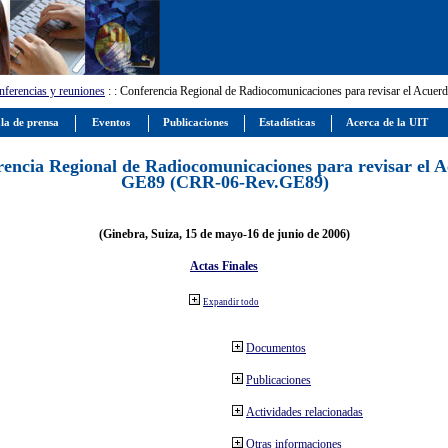
ferencias y reuniones
:
: Conferencia Regional de Radiocomunicaciones para revisar el Ac
la de prensa
Eventos
Publicaciones
Estadísticas
Acerca de la UIT
encia Regional de Radiocomunicaciones para revisar el 
GE89 (CRR-06-Rev.GE89)
(Ginebra, Suiza, 15 de mayo-16 de junio de 2006)
Actas Finales
Expandir todo
Documentos
Publicaciones
Actividades relacionadas
Otras informaciones