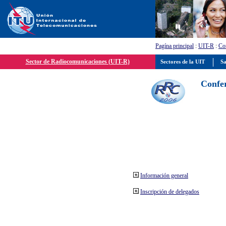
Pagína principal
:
UIT-R
:
Con
Sector de Radiocomunicaciones (UIT-R)
Sectores de la UIT
Sa
Confer
Información general
Inscripción de delegados