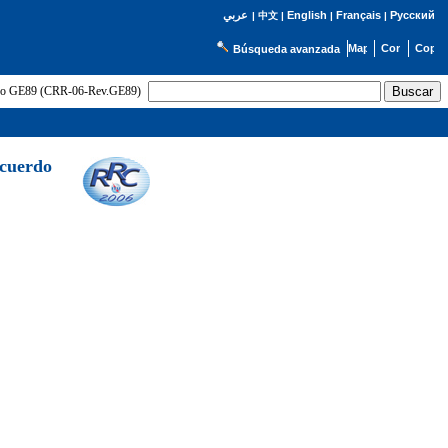
English
Français
Русский
عربي
|
中文
|
|
|
Búsqueda avanzada
uerdo GE89 (CRR-06-Rev.GE89)
Acuerdo