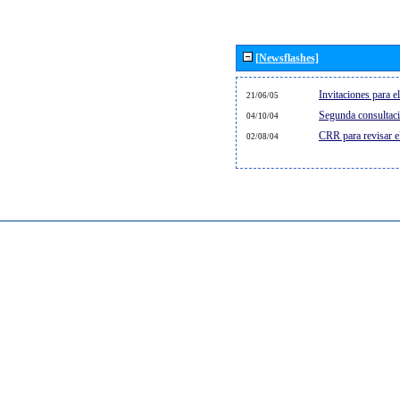
[Newsflashes]
Invitaciones para 
21/06/05
Segunda consultaci
04/10/04
CRR para revisar 
02/08/04