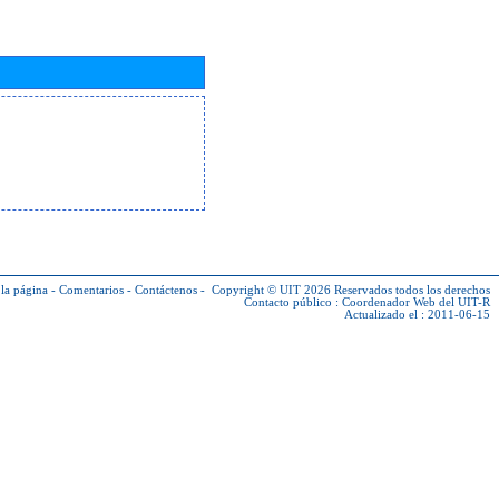
la página
-
Comentarios
-
Contáctenos
-
Copyright © UIT 2026
Reservados todos los derechos
Contacto público :
Coordenador Web del UIT-R
Actualizado el : 2011-06-15