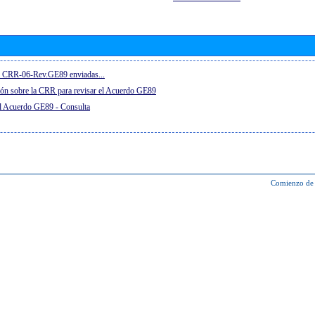
el CRR-06-Rev.GE89 enviadas...
ón sobre la CRR para revisar el Acuerdo GE89
el Acuerdo GE89 - Consulta
Comienzo de 