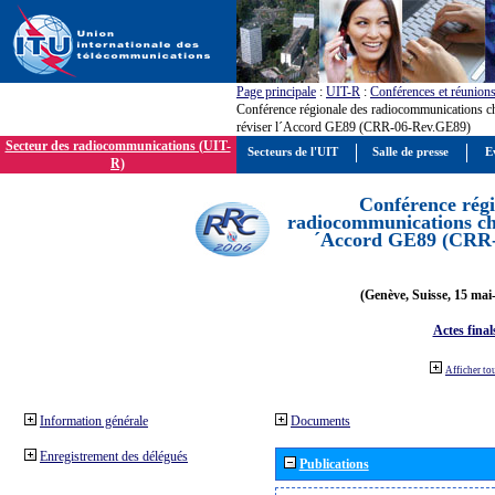
Page principale
:
UIT-R
:
Conférences et réunion
Conférence régionale des radiocommunications c
réviser l´Accord GE89 (CRR-06-Rev.GE89)
Secteur des radiocommunications (UIT-
Secteurs de l'UIT
Salle de presse
E
R)
Conférence régi
radiocommunications cha
´Accord GE89 (CRR
(Genève, Suisse, 15 mai
Actes final
Afficher to
Information générale
Documents
Enregistrement des délégués
Publications