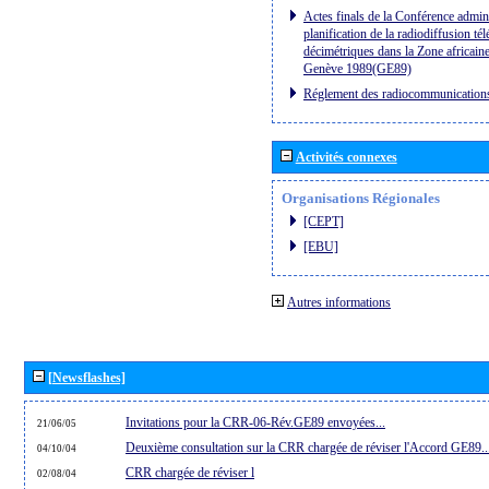
Actes finals de la Conférence admini
planification de la radiodiffusion té
décimétriques dans la Zone africaine
Genève 1989(GE89)
Réglement des radiocommunication
Activités connexes
Organisations Régionales
[CEPT]
[EBU]
Autres informations
[Newsflashes]
Invitations pour la CRR-06-Rév.GE89 envoyées...
21/06/05
Deuxième consultation sur la CRR chargée de réviser l'Accord GE89..
04/10/04
CRR chargée de réviser l
02/08/04