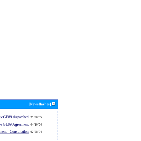
[Newsflashes]
v.GE89 dispatched...
21/06/05
the GE89 Agreement
04/10/04
ent - Consultation
02/08/04