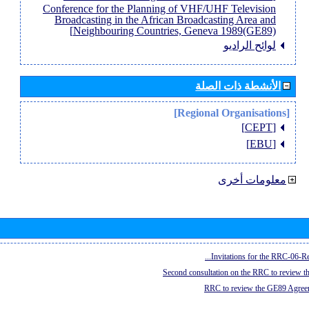
Conference for the Planning of VHF/UHF Television
Broadcasting in the African Broadcasting Area and
Neighbouring Countries, Geneva 1989(GE89)]
لوائح الراديو
الأنشطة ذات الصلة
[Regional Organisations]
[CEPT]
[EBU]
معلومات أخرى
Invitations for the RRC-06-Re
Second consultation on the RRC to review 
RRC to review the GE89 Agreem