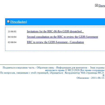
Проч
[Newsflashes]
Invitations for the RRC-06-Rev.GE89 dispatched...
21/06/05
Second consultation on the RRC to review the GE89 Agreement
04/10/04
RRC to review the GE89 Agreement - Consultation
02/08/04
Подняться в верхнюю часть
-
Обратная связь
-
Информация для контактов
-
Знак охраны
авторского права © МСЭ 2026
Все права сохранены
По вопросам, связанным с этой страницей, обращаться :
Координатор Web-страницы МСЭ-
R
Обновлено : 2011-06-15