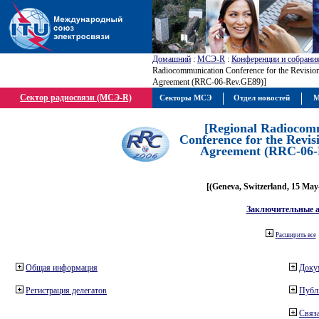
Домашний
:
МСЭ-R
:
Конференции и собрани
Radiocommunication Conference for the Revisio
Agreement (RRC-06-Rev.GE89)]
Сектор радиосвязи (МСЭ-R)
Секторы МСЭ
Отдел новостей
М
[Regional Radiocom
Conference for the Revis
Agreement (RRC-06-
[(Geneva, Switzerland, 15 May
Заключительные 
Расширить все
Общая информация
Доку
Регистрация делегатов
Публ
Связа