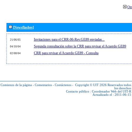
Otr
[Newsflashes]
Invitaciones para el CRR-06-Rev.GE89 enviadas...
21/06/05
Segunda consultación sobre la CRR para revisar el Acuerdo GE89
04/10/04
CRR para revisar el Acuerdo GE89 - Consulta
02/08/04
Comienzo de la página
-
Comentarios
-
Contáctenos
-
Copyright © UIT 2026
Reservados todos
los derechos
Contacto público :
Coordenador Web del UIT-R
Actualizado el : 2011-06-15