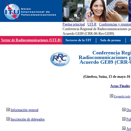
Pagína principal
:
UIT-R
:
Conferencias y reunio
Conferencia Regional de Radiocomunicaciones par
Acuerdo GE89 (CRR-06-Rev.GE89)
Sector de Radiocomunicaciones (UIT-R)
Sectores de la UIT
Sala de prensa
Conferencia Reg
Radiocomunicaciones pa
Acuerdo GE89 (CRR-
(Ginebra, Suiza, 15 de mayo-16 
Actas Finales
Expandir todo
Información general
Do
Inscripción de delegados
Pub
Act