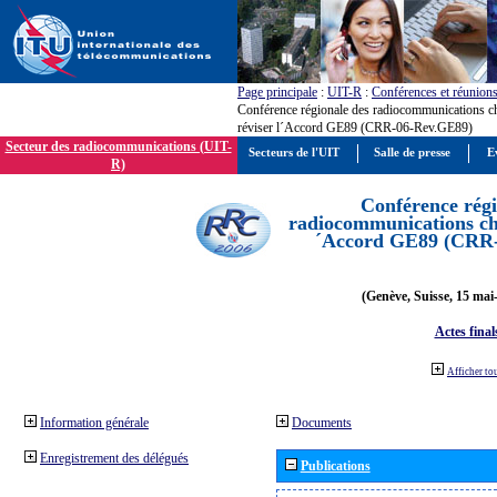
Page principale
:
UIT-R
:
Conférences et réunion
Conférence régionale des radiocommunications c
réviser l´Accord GE89 (CRR-06-Rev.GE89)
Secteur des radiocommunications (UIT-
Secteurs de l'UIT
Salle de presse
E
R)
Conférence régi
radiocommunications cha
´Accord GE89 (CRR
(Genève, Suisse, 15 mai
Actes final
Afficher to
Information générale
Documents
Enregistrement des délégués
Publications