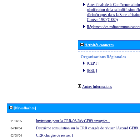
Actes finals de la Conférence admini
planification de la radiodiffusion té
décimétriques dans la Zone africaine
Genève 1989(GE89)
Réglement des radiocommunication
Activités connexes
Organisations Régionales
[CEPT]
[EBU]
Autres informations
[Newsflashes]
Invitations pour la CRR-06-Rév.GE89 envoyées...
21/06/05
Deuxième consultation sur la CRR chargée de réviser l'Accord GE89..
04/10/04
CRR chargée de réviser l
02/08/04