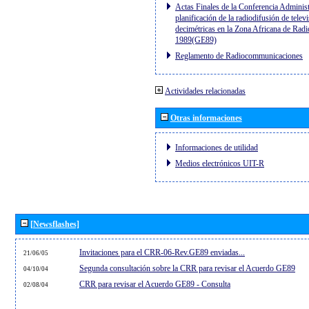
Actas Finales de la Conferencia Administ
planificación de la radiodifusión de telev
decimétricas en la Zona Africana de Radi
1989(GE89)
Reglamento de Radiocommunicaciones
Actividades relacionadas
Otras informaciones
Informaciones de utilidad
Medios electrónicos UIT-R
[Newsflashes]
Invitaciones para el CRR-06-Rev.GE89 enviadas...
21/06/05
Segunda consultación sobre la CRR para revisar el Acuerdo GE89
04/10/04
CRR para revisar el Acuerdo GE89 - Consulta
02/08/04