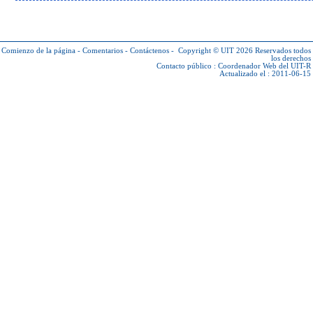
Comienzo de la página
-
Comentarios
-
Contáctenos
-
Copyright © UIT 2026
Reservados todos
los derechos
Contacto público :
Coordenador Web del UIT-R
Actualizado el : 2011-06-15