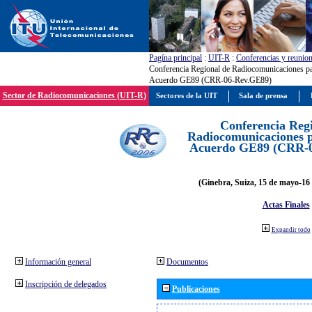
Pagína principal
:
UIT-R
:
Conferencias y reunio
Conferencia Regional de Radiocomunicaciones par
Acuerdo GE89 (CRR-06-Rev.GE89)
Sector de Radiocomunicaciones (UIT-R)
Sectores de la UIT
Sala de prensa
Conferencia Reg
Radiocomunicaciones pa
Acuerdo GE89 (CRR-
(Ginebra, Suiza, 15 de mayo-16 
Actas Finales
Expandir todo
Información general
Documentos
Inscripción de delegados
Publicaciones