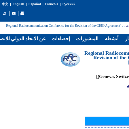
English
Español
Français
Русский
中文
|
|
|
|
: [Regional Radiocommunication Conference for the Revision of the GE89 Agreement
:
ات
ار
أنشطة
المنشورات
إحصاءات
عن الاتحاد الدولي للاتص
[Regional Radiocom
Revision of th
ة