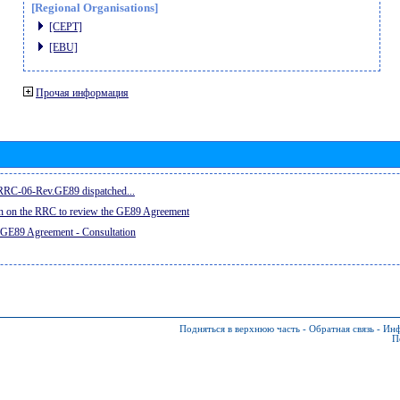
[Regional Organisations]
[CEPT]
[EBU]
Прочая информация
e RRC-06-Rev.GE89 dispatched...
on on the RRC to review the GE89 Agreement
 GE89 Agreement - Consultation
Подняться в верхнюю часть
-
Обратная связь
-
Инф
П