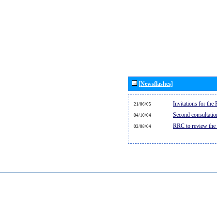
[Newsflashes]
Invitations for th
21/06/05
Second consultati
04/10/04
RRC to review the
02/08/04