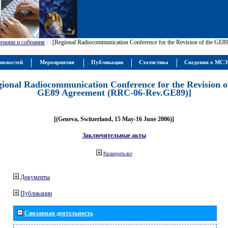
енции и собрания
:
: [Regional Radiocommunication Conference for the Revision of the GE
новостей
Мероприятия
Публикации
Статистика
Сведения о МС
gional Radiocommunication Conference for the Revision o
GE89 Agreement (RRC-06-Rev.GE89)]
[(Geneva, Switzerland, 15 May-16 June 2006)]
Заключительные акты
Расширить все
Документы
Публикации
Связанная деятельность