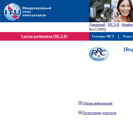
Домашний
:
МСЭ-R
:
Конфер
Rev.GE89)]
Сектор радиосвязи (МСЭ-R)
Секторы МСЭ
Отдел 
[Re
Общая информация
Регистрация делегатов