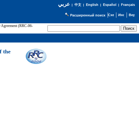
عربي
English
Español
Français
|
中文
|
|
|
Расширенный поиск
89 Agreement (RRC-06-
Э
f the