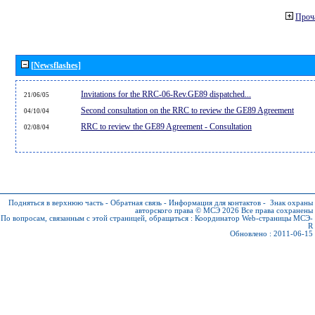
Проч
[Newsflashes]
Invitations for the RRC-06-Rev.GE89 dispatched...
21/06/05
Second consultation on the RRC to review the GE89 Agreement
04/10/04
RRC to review the GE89 Agreement - Consultation
02/08/04
Подняться в верхнюю часть
-
Обратная связь
-
Информация для контактов
-
Знак охраны
авторского права © МСЭ 2026
Все права сохранены
По вопросам, связанным с этой страницей, обращаться :
Координатор Web-страницы МСЭ-
R
Обновлено : 2011-06-15