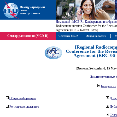
Домашний
:
МСЭ-R
:
Конференции и собрани
Radiocommunication Conference for the Revisio
Agreement (RRC-06-Rev.GE89)]
Сектор радиосвязи (МСЭ-R)
Секторы МСЭ
Отдел новостей
М
[Regional Radiocom
Conference for the Revis
Agreement (RRC-06-
[(Geneva, Switzerland, 15 May
Заключительные 
Расширить все
Общая информация
Доку
Регистрация делегатов
Публ
Связа