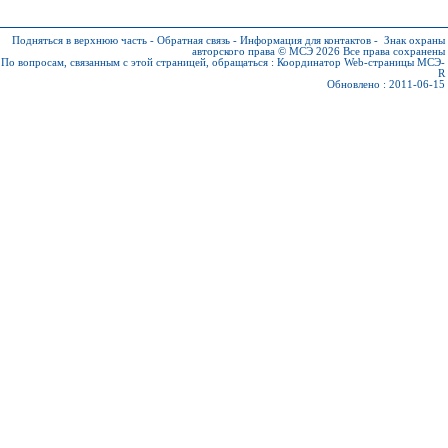
Подняться в верхнюю часть
-
Обратная связь
-
Информация для контактов
-
Знак охраны
авторского права © МСЭ 2026
Все права сохранены
По вопросам, связанным с этой страницей, обращаться :
Координатор Web-страницы МСЭ-
R
Обновлено : 2011-06-15