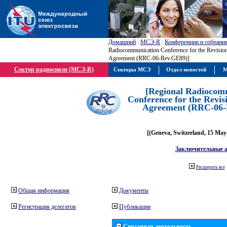
Домашний
:
МСЭ-R
:
Конференции и собрани
Radiocommunication Conference for the Revisio
Agreement (RRC-06-Rev.GE89)]
Сектор радиосвязи (МСЭ-R)
Секторы МСЭ
Отдел новостей
М
[Regional Radiocom
Conference for the Revis
Agreement (RRC-06-
[(Geneva, Switzerland, 15 May
Заключительные 
Расширить все
Общая информация
Документы
Регистрация делегатов
Публикации
Связанная деятельность