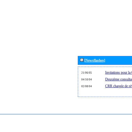
[Newsflashes]
Invitations pour 
21/06/05
Deuxième consultat
04/10/04
CRR chargée de rév
02/08/04