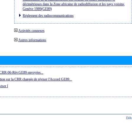
décimétriques dans la Zone africaine de radiodiffusion et les pays voisins,
Genève 1989(GE89)
Réglement des radiocommunications
Activités connexes
Autres informations
la CRR-06-Rév.GE89 envoyées...
ion sur la CRR chargée de réviser l'Accord GE89...
iser l
Déb