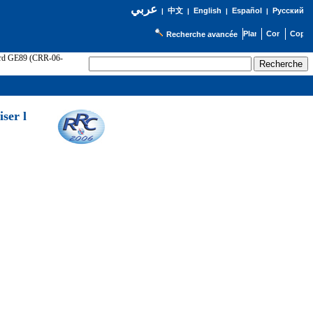
عربي
English
Español
Русский
|
中文
|
|
|
Recherche avancée
cord GE89 (CRR-06-
ser l