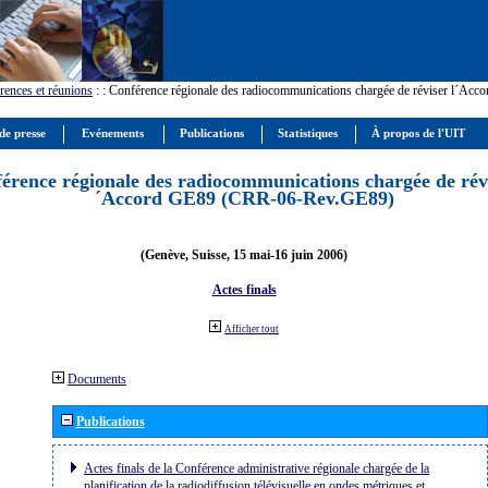
rences et réunions
:
: Conférence régionale des radiocommunications chargée de réviser l´Ac
de presse
Evénements
Publications
Statistiques
À propos de l'UIT
érence régionale des radiocommunications chargée de révi
´Accord GE89 (CRR-06-Rev.GE89)
(Genève, Suisse, 15 mai-16 juin 2006)
Actes finals
Afficher tout
Documents
Publications
Actes finals de la Conférence administrative régionale chargée de la
planification de la radiodiffusion télévisuelle en ondes métriques et