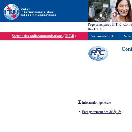
Page principale
:
UIT-R
:
Confé
Rev.GE89)
Secteur des radiocommunications (UIT-R)
Secteurs de l'UIT
Salle 
Conf
Information générale
Enregistrement des délégués