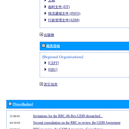
文稿
临时文件 (DT)
情况通报文件 (INFO)
行政管理文件(ADM)
出版物
相关活动
[Regional Organisations]
[CEPT]
[EBU]
其它信息
[Newsflashes]
Invitations for the RRC-06-Rev.GE89 dispatched...
21/06/05
Second consultation on the RRC to review the GE89 Agreement
04/10/04