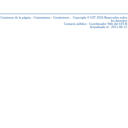
Comienzo de la página
-
Comentarios
-
Contáctenos
-
Copyright © UIT 2026
Reservados todos
los derechos
Contacto público :
Coordenador Web del UIT-R
Actualizado el : 2011-06-15