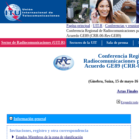
Pagína principal
:
UIT-R
:
Conferencias y reunio
Conferencia Regional de Radiocomunicaciones par
Acuerdo GE89 (CRR-06-Rev.GE89)
Sector de Radiocomunicaciones (UIT-R)
Sectores de la UIT
Sala de prensa
Conferencia Reg
Radiocomunicaciones pa
Acuerdo GE89 (CRR-
(Ginebra, Suiza, 15 de mayo-16 
Actas Finales
Expandir todo
Información general
Invitaciones, registro y otra correspondencia
Estados Miembros de la zona de planificación