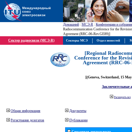
Домашний
:
МСЭ-R
:
Конференции и собрани
Radiocommunication Conference for the Revisio
Agreement (RRC-06-Rev.GE89)]
Сектор радиосвязи (МСЭ-R)
Секторы МСЭ
Отдел новостей
М
[Regional Radiocom
Conference for the Revis
Agreement (RRC-06-
[(Geneva, Switzerland, 15 May
Заключительные 
Расширить все
Общая информация
Документы
Регистрация делегатов
Публикации
Связанная деятельность