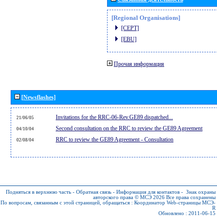
[Regional Organisations]
[CEPT]
[EBU]
Прочая информация
[Newsflashes]
Invitations for the RRC-06-Rev.GE89 dispatched...
21/06/05
Second consultation on the RRC to review the GE89 Agreement
04/10/04
RRC to review the GE89 Agreement - Consultation
02/08/04
Подняться в верхнюю часть
-
Обратная связь
-
Информация для контактов
-
Знак охраны
авторского права © МСЭ 2026
Все права сохранены
По вопросам, связанным с этой страницей, обращаться :
Координатор Web-страницы МСЭ-
R
Обновлено : 2011-06-15