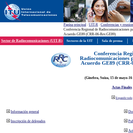
Pagína principal
:
UIT-R
:
Conferencias y reunio
Conferencia Regional de Radiocomunicaciones par
Acuerdo GE89 (CRR-06-Rev.GE89)
Sector de Radiocomunicaciones (UIT-R)
Sectores de la UIT
Sala de prensa
Conferencia Reg
Radiocomunicaciones pa
Acuerdo GE89 (CRR-
(Ginebra, Suiza, 15 de mayo-16 
Actas Finales
Expandir todo
Información general
Do
Inscripción de delegados
Pub
Act