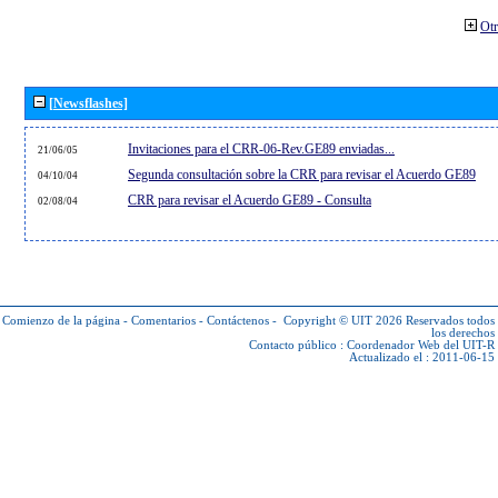
Otr
[Newsflashes]
Invitaciones para el CRR-06-Rev.GE89 enviadas...
21/06/05
Segunda consultación sobre la CRR para revisar el Acuerdo GE89
04/10/04
CRR para revisar el Acuerdo GE89 - Consulta
02/08/04
Comienzo de la página
-
Comentarios
-
Contáctenos
-
Copyright © UIT 2026
Reservados todos
los derechos
Contacto público :
Coordenador Web del UIT-R
Actualizado el : 2011-06-15