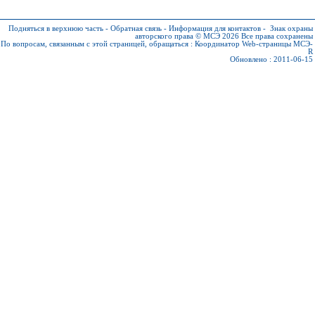
Подняться в верхнюю часть
-
Обратная связь
-
Информация для контактов
-
Знак охраны
авторского права © МСЭ 2026
Все права сохранены
По вопросам, связанным с этой страницей, обращаться :
Координатор Web-страницы МСЭ-
R
Обновлено : 2011-06-15