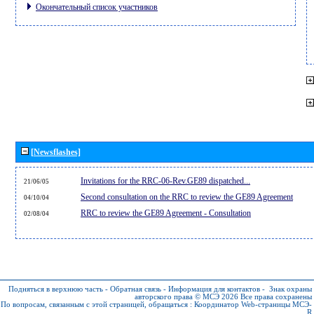
Окончательный список участников
[Newsflashes]
Invitations for the RRC-06-Rev.GE89 dispatched...
21/06/05
Second consultation on the RRC to review the GE89 Agreement
04/10/04
RRC to review the GE89 Agreement - Consultation
02/08/04
Подняться в верхнюю часть
-
Обратная связь
-
Информация для контактов
-
Знак охраны
авторского права © МСЭ 2026
Все права сохранены
По вопросам, связанным с этой страницей, обращаться :
Координатор Web-страницы МСЭ-
R