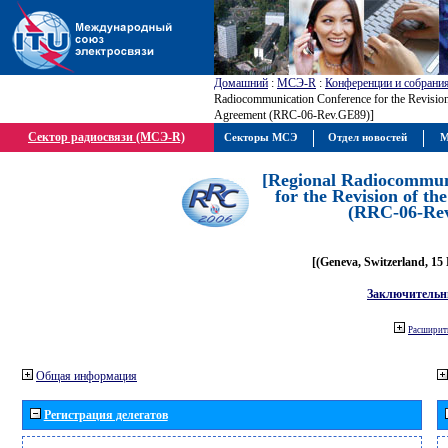
Домашний
:
МСЭ-R
:
Конференции и собрани
Radiocommunication Conference for the Revisio
Agreement (RRC-06-Rev.GE89)]
Сектор радиосвязи (МСЭ-R)
Секторы МСЭ
Отдел новостей
М
[Regional Radiocommun
for the Revision of t
(RRC-06-Re
[(Geneva, Switzerland, 15
Заключительн
Расширить
Общая информация
Регистрация делегатов