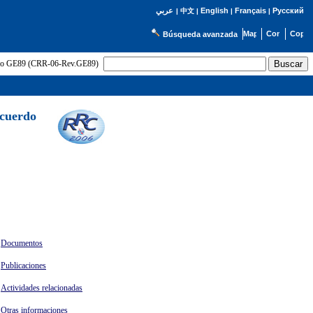
English
Français
Русский
عربي
|
中文
|
|
|
Búsqueda avanzada
uerdo GE89 (CRR-06-Rev.GE89)
Acuerdo
Documentos
Publicaciones
Actividades relacionadas
Otras informaciones