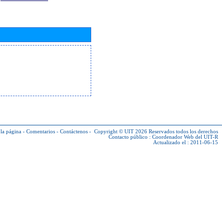
la página
-
Comentarios
-
Contáctenos
-
Copyright © UIT 2026
Reservados todos los derechos
Contacto público :
Coordenador Web del UIT-R
Actualizado el : 2011-06-15