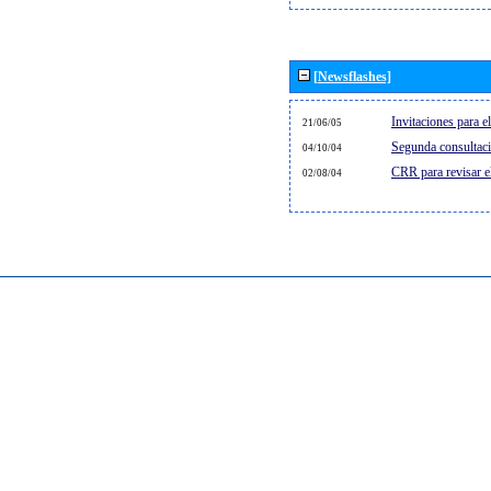
[Newsflashes]
Invitaciones para 
21/06/05
Segunda consultaci
04/10/04
CRR para revisar 
02/08/04