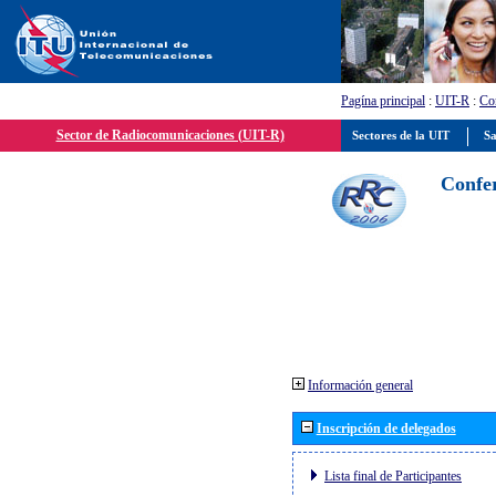
Pagína principal
:
UIT-R
:
Con
Sector de Radiocomunicaciones (UIT-R)
Sectores de la UIT
Sa
Confer
Información general
Inscripción de delegados
Lista final de Participantes