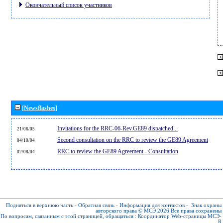
Окончательный список участников
[Newsflashes]
Invitations for the RRC-06-Rev.GE89 dispatched...
21/06/05
Second consultation on the RRC to review the GE89 Agreement
04/10/04
RRC to review the GE89 Agreement - Consultation
02/08/04
Подняться в верхнюю часть
-
Обратная связь
-
Информация для контактов
-
Знак охраны
авторского права © МСЭ 2026
Все права сохранены
По вопросам, связанным с этой страницей, обращаться :
Координатор Web-страницы МСЭ-
R