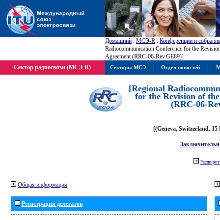
Домашний
:
МСЭ-R
:
Конференции и собрани
Radiocommunication Conference for the Revisio
Agreement (RRC-06-Rev.GE89)]
Сектор радиосвязи (МСЭ-R)
Секторы МСЭ
Отдел новостей
М
[Regional Radiocommun
for the Revision of t
(RRC-06-Re
[(Geneva, Switzerland, 15
Заключительн
Расширить
Общая информация
Регистрация делегатов