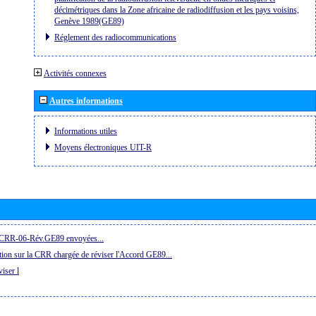
décimétriques dans la Zone africaine de radiodiffusion et les pays voisins,
Genève 1989(GE89)
Réglement des radiocommunications
Activités connexes
Autres informations
Informations utiles
Moyens électroniques UIT-R
la CRR-06-Rév.GE89 envoyées...
ion sur la CRR chargée de réviser l'Accord GE89...
iser l