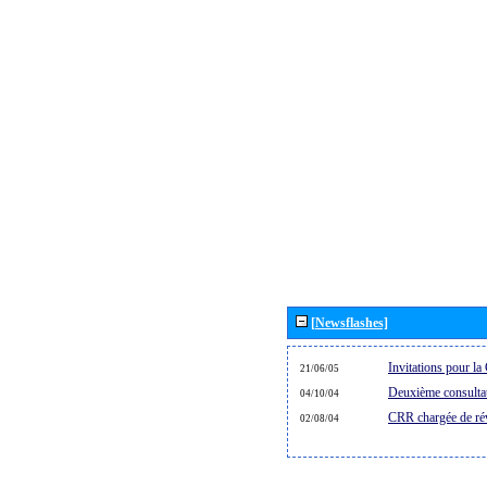
[Newsflashes]
Invitations pour 
21/06/05
Deuxième consultat
04/10/04
CRR chargée de rév
02/08/04