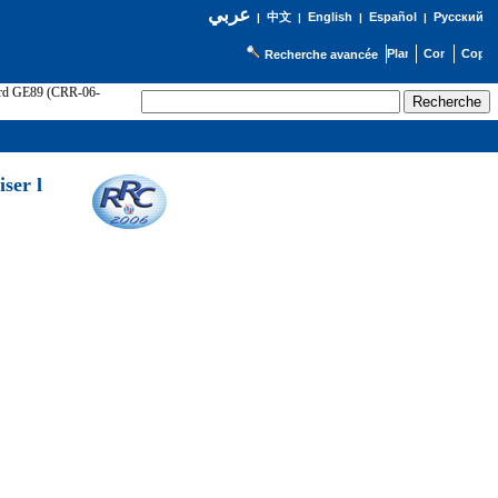
عربي
English
Español
Русский
|
中文
|
|
|
Recherche avancée
cord GE89 (CRR-06-
ser l