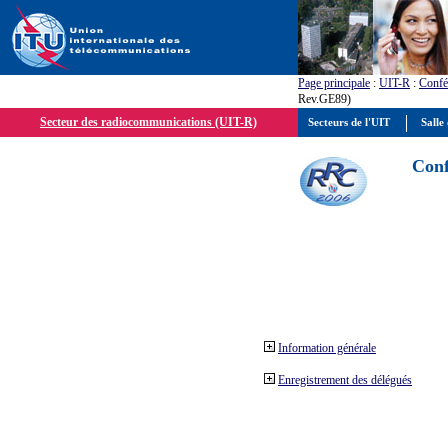
Page principale
:
UIT-R
:
Confé
Rev.GE89)
Secteur des radiocommunications (UIT-R)
Secteurs de l'UIT
Salle 
Conf
Information générale
Enregistrement des délégués