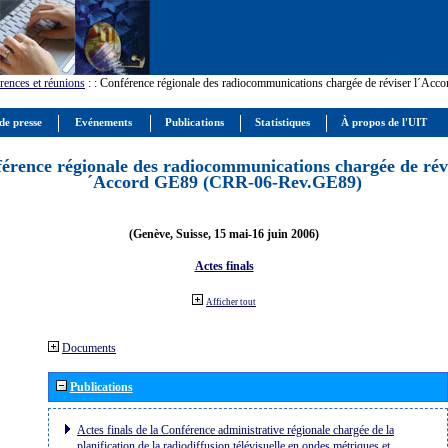
rences et réunions
:
: Conférence régionale des radiocommunications chargée de réviser l´Ac
de presse
Evénements
Publications
Statistiques
À propos de l'UIT
érence régionale des radiocommunications chargée de révi
´Accord GE89 (CRR-06-Rev.GE89)
(Genève, Suisse, 15 mai-16 juin 2006)
Actes finals
Afficher tout
Documents
Publications
Actes finals de la Conférence administrative régionale chargée de la
planification de la radiodiffusion télévisuelle en ondes métriques et