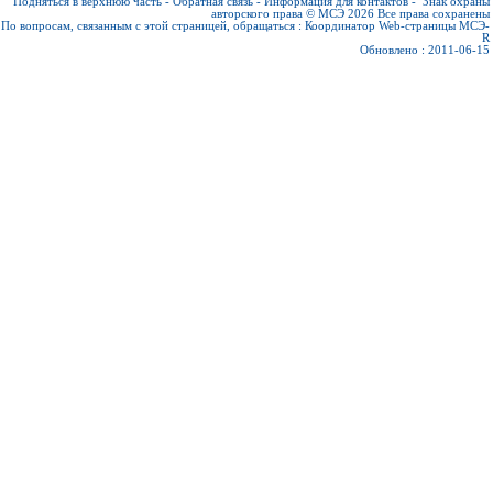
Подняться в верхнюю часть
-
Обратная связь
-
Информация для контактов
-
Знак охраны
авторского права © МСЭ 2026
Все права сохранены
По вопросам, связанным с этой страницей, обращаться :
Координатор Web-страницы МСЭ-
R
Обновлено : 2011-06-15