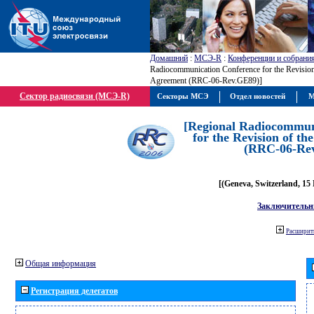
Домашний
:
МСЭ-R
:
Конференции и собрани
Radiocommunication Conference for the Revisio
Agreement (RRC-06-Rev.GE89)]
Сектор радиосвязи (МСЭ-R)
Секторы МСЭ
Отдел новостей
М
[Regional Radiocommun
for the Revision of t
(RRC-06-Re
[(Geneva, Switzerland, 15
Заключительн
Расширить
Общая информация
Регистрация делегатов