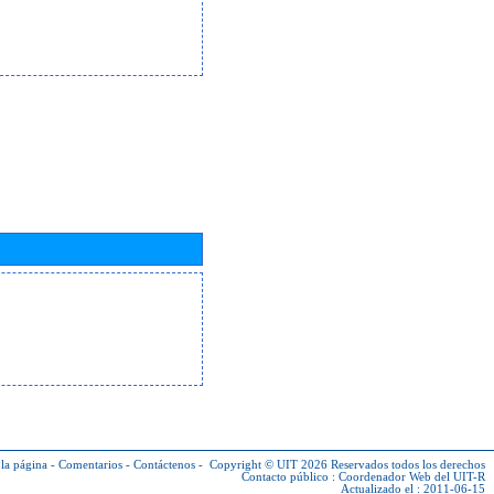
la página
-
Comentarios
-
Contáctenos
-
Copyright © UIT 2026
Reservados todos los derechos
Contacto público :
Coordenador Web del UIT-R
Actualizado el : 2011-06-15