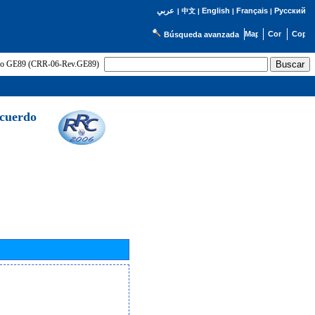
English
Français
Русский
عربي
|
中文
|
|
|
Búsqueda avanzada
uerdo GE89 (CRR-06-Rev.GE89)
Acuerdo