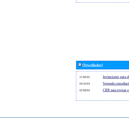
[Newsflashes]
Invitaciones para 
21/06/05
Segunda consultaci
04/10/04
CRR para revisar 
02/08/04