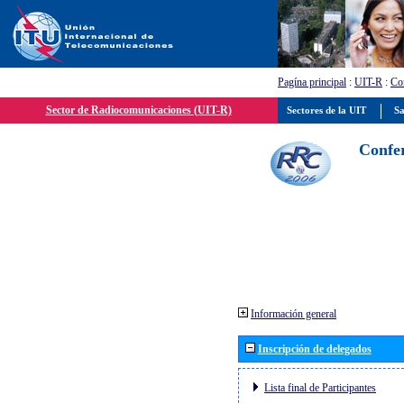
Pagína principal
:
UIT-R
:
Con
Sector de Radiocomunicaciones (UIT-R)
Sectores de la UIT
Sa
Confer
Información general
Inscripción de delegados
Lista final de Participantes