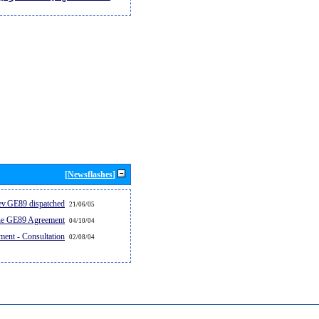
[Newsflashes]
v.GE89 dispatched...
21/06/05
the GE89 Agreement
04/10/04
ent - Consultation
02/08/04