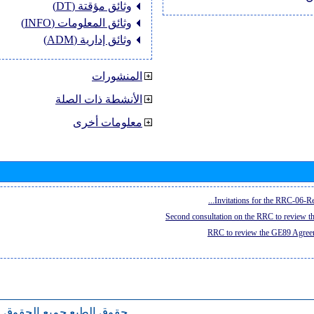
وثائق مؤقتة (DT)
وثائق المعلومات (INFO)
وثائق إدارية (ADM)
المنشورات
الأنشطة ذات الصلة
معلومات أخرى
Invitations for the RRC-06-Re
Second consultation on the RRC to review 
RRC to review the GE89 Agreem
حقوق الطبع
جميع الحقوق 