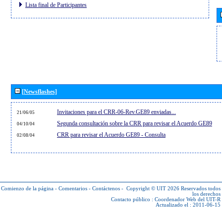
Lista final de Participantes
[Newsflashes]
Invitaciones para el CRR-06-Rev.GE89 enviadas...
21/06/05
Segunda consultación sobre la CRR para revisar el Acuerdo GE89
04/10/04
CRR para revisar el Acuerdo GE89 - Consulta
02/08/04
Comienzo de la página
-
Comentarios
-
Contáctenos
-
Copyright © UIT 2026
Reservados todos
los derechos
Contacto público :
Coordenador Web del UIT-R
Actualizado el : 2011-06-15