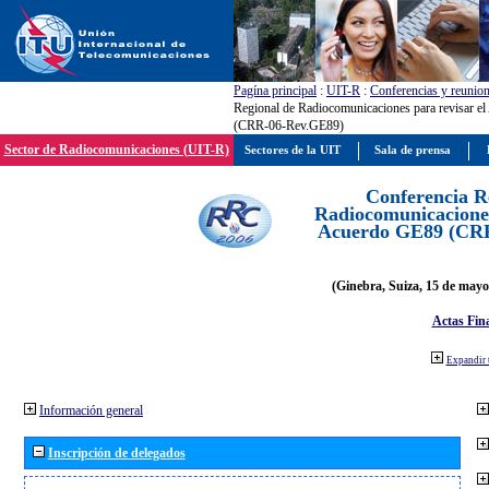
Pagína principal
:
UIT-R
:
Conferencias y reunio
Regional de Radiocomunicaciones para revisar e
(CRR-06-Rev.GE89)
Sector de Radiocomunicaciones (UIT-R)
Sectores de la UIT
Sala de prensa
Conferencia R
Radiocomunicaciones
Acuerdo GE89 (CR
(Ginebra, Suiza, 15 de mayo
Actas Fina
Expandir 
Información general
Inscripción de delegados