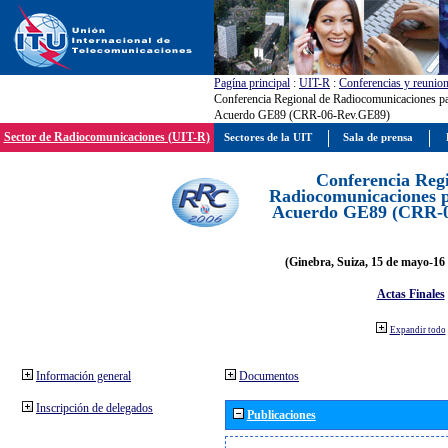
Pagína principal
:
UIT-R
:
Conferencias y reunio
Conferencia Regional de Radiocomunicaciones par
Acuerdo GE89 (CRR-06-Rev.GE89)
Sector de Radiocomunicaciones (UIT-R)
Sectores de la UIT
Sala de prensa
Conferencia Reg
Radiocomunicaciones pa
Acuerdo GE89 (CRR-
(Ginebra, Suiza, 15 de mayo-16 
Actas Finales
Expandir todo
Información general
Documentos
Inscripción de delegados
Publicaciones