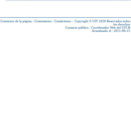
Comienzo de la página
-
Comentarios
-
Contáctenos
-
Copyright © UIT 2026
Reservados todos
los derechos
Contacto público :
Coordenador Web del UIT-R
Actualizado el : 2011-06-15