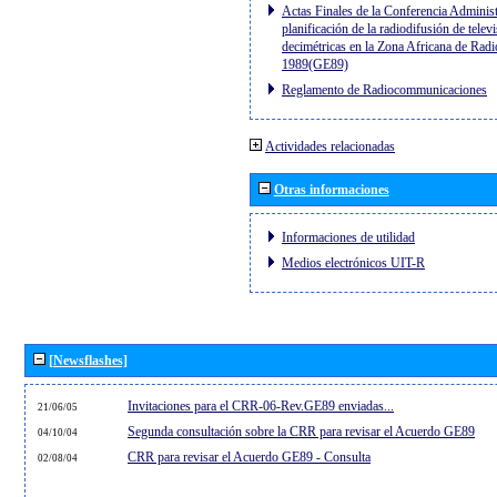
Actas Finales de la Conferencia Administ
planificación de la radiodifusión de telev
decimétricas en la Zona Africana de Radi
1989(GE89)
Reglamento de Radiocommunicaciones
Actividades relacionadas
Otras informaciones
Informaciones de utilidad
Medios electrónicos UIT-R
[Newsflashes]
Invitaciones para el CRR-06-Rev.GE89 enviadas...
21/06/05
Segunda consultación sobre la CRR para revisar el Acuerdo GE89
04/10/04
CRR para revisar el Acuerdo GE89 - Consulta
02/08/04