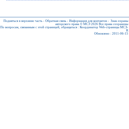
Подняться в верхнюю часть
-
Обратная связь
-
Информация для контактов
-
Знак охраны
авторского права © МСЭ 2026
Все права сохранены
По вопросам, связанным с этой страницей, обращаться :
Координатор Web-страницы МСЭ-
R
Обновлено : 2011-06-15