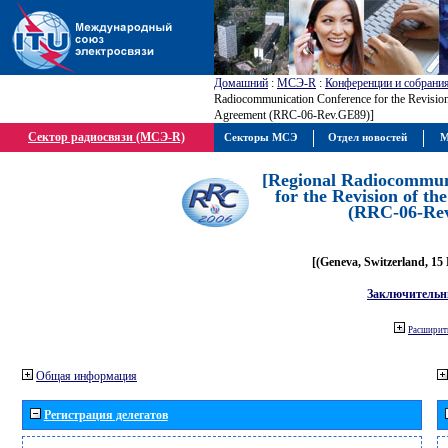
Домашний
:
МСЭ-R
:
Конференции и собрани
Radiocommunication Conference for the Revisio
Agreement (RRC-06-Rev.GE89)]
Сектор радиосвязи (МСЭ-R)
Секторы МСЭ
Отдел новостей
М
[Regional Radiocommun
for the Revision of t
(RRC-06-Re
[(Geneva, Switzerland, 15
Заключительн
Расширить
Общая информация
Регистрация делегатов